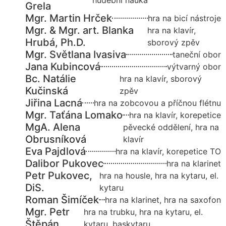
hudební nauka
Grela
Mgr. Martin Hrček
hra na bicí nástroje
Mgr. & Mgr. art. Blanka
hra na klavír,
Hrubá, Ph.D.
sborový zpěv
Mgr. Světlana Ivasiva
taneční obor
Jana Kubincová
výtvarný obor
Bc. Natálie
hra na klavír, sborový
Kučinská
zpěv
Jiřina Lacná
hra na zobcovou a příčnou flétnu
Mgr. Taťána Lomako
hra na klavír, korepetice
MgA. Alena
pěvecké oddělení, hra na
Obrusníková
klavír
Eva Pajdlová
hra na klavír, korepetice TO
Dalibor Pukovec
hra na klarinet
Petr Pukovec,
hra na housle, hra na kytaru, el.
DiS.
kytaru
Roman Šimíček
hra na klarinet, hra na saxofon
Mgr. Petr
hra na trubku, hra na kytaru, el.
Štěpán
kytaru, baskytaru