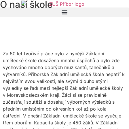
O naší škole
Za 50 let tvořivé práce bylo v nynější Základní
umělecké škole dosaženo mnoha úspěchů a bylo zde
vychováno mnoho dobrých muzikantů, tanečníků a
výtvarníků. Příborská Základní umělecká škola nepatří k
největším svou velikostí, ale svými dlouholetými
výsledky se řadí mezi nejlepší Základní umělecké školy
v Moravskoslezském kraji. Žáci si se pravidelně
zúčastňují soutěží a dosahují výborných výsledků s
předním umístěním od okresních kol až po kola
ústřední. V dnešní Základní umělecké škole se vyučuje
třem oborům. Kapacita školy je 450 žáků. V Základní