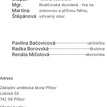
Mgr.
Rodičovská dovolená - hra na
Martina
zobcovou a příčnou flétnu,
Štěpánová
výtvarný obor
Pavlína Bačovicová
uklízečka
Radka Borovská
školnice
Renáta Mičolová
ekonomka
Adresa
Základní umělecká škola Příbor
Lidická 50
742 58 Příbor