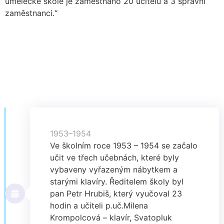
umělecké škole je zaměstnáno 20 učitelů a 3 správní
zaměstnanci.“
1953–1954
Ve školním roce 1953 – 1954 se začalo
učit ve třech učebnách, které byly
vybaveny vyřazeným nábytkem a
starými klavíry. Ředitelem školy byl
pan Petr Hrubiš, který vyučoval 23
hodin a učiteli p.uč.Milena
Krompolcová – klavír, Svatopluk