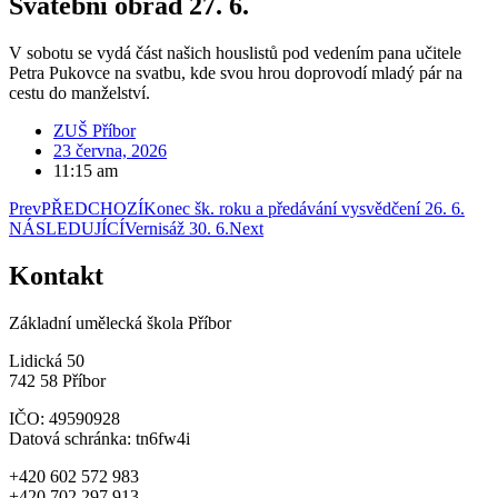
Svatební obřad 27. 6.
V sobotu se vydá část našich houslistů pod vedením pana učitele
Petra Pukovce na svatbu, kde svou hrou doprovodí mladý pár na
cestu do manželství.
ZUŠ Příbor
23 června, 2026
11:15 am
Prev
PŘEDCHOZÍ
Konec šk. roku a předávání vysvědčení 26. 6.
NÁSLEDUJÍCÍ
Vernisáž 30. 6.
Next
Kontakt
Základní umělecká škola Příbor
Lidická 50
742 58 Příbor
IČO: 49590928
Datová schránka: tn6fw4i
+420 602 572 983
+420 702 297 913