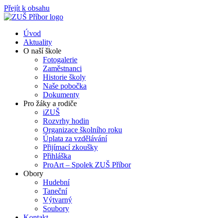
Přejít k obsahu
Úvod
Aktuality
O naší škole
Fotogalerie
Zaměstnanci
Historie školy
Naše pobočka
Dokumenty
Pro žáky a rodiče
iZUŠ
Rozvrhy hodin
Organizace školního roku
Úplata za vzdělávání
Přijímací zkoušky
Přihláška
ProArt – Spolek ZUŠ Příbor
Obory
Hudební
Taneční
Výtvarný
Soubory
Kontakt