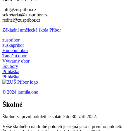
info@zuspribor.cz
sekretariat@zuspribor.cz
reditel@zuspribor.cz
Základní umělecká škola Příbor
zuspribor
zuskapribor
Hudební obor
Taneční obor
Výtvarný obor
Soubory
Přihláška
Přihláška
© 2024
jarmila.one
Školné
Školné za první pololetí je splatné do 30. září 2022.
Výše školného na druhé pololetí je stejná jako u prvního pololetí.