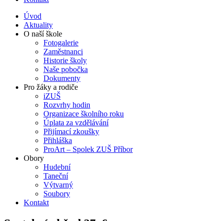
Úvod
Aktuality
O naší škole
Fotogalerie
Zaměstnanci
Historie školy
Naše pobočka
Dokumenty
Pro žáky a rodiče
iZUŠ
Rozvrhy hodin
Organizace školního roku
Úplata za vzdělávání
Přijímací zkoušky
Přihláška
ProArt – Spolek ZUŠ Příbor
Obory
Hudební
Taneční
Výtvarný
Soubory
Kontakt