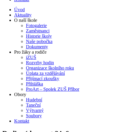
Úvod
Aktuality
O naší škole
Fotogalerie
Zaměstnanci
Historie školy
Naše pobočka
Dokumenty
Pro žáky a rodiče
iZUŠ
Rozvrhy hodin
Organizace školního roku
Úplata za vzdělávání
Přijímací zkoušky
Přihláška
ProArt – Spolek ZUŠ Příbor
Obory
Hudební
Taneční
Výtvarný
Soubory
Kontakt