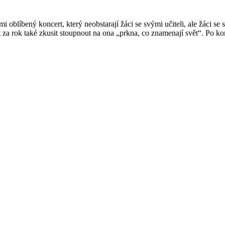
mi oblíbený koncert, který neobstarají žáci se svými učiteli, ale žáci 
t za rok také zkusit stoupnout na ona „prkna, co znamenají svět“. Po 