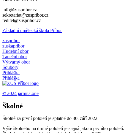
info@zuspribor.cz
sekretariat@zuspribor.cz
reditel@zuspribor.cz
Základní umělecká škola Příbor
zuspribor
zuskapribor
Hudební obor
Taneční obor
Výtvarný obor
Soubory
Přihláška
Přihláška
© 2024
jarmila.one
Školné
Školné za první pololetí je splatné do 30. září 2022.
Výše školného na druhé pololetí je stejná jako u prvního pololetí.