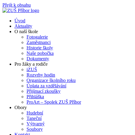
Přejít k obsahu
Úvod
Aktuality
O naší škole
Fotogalerie
Zaměstnanci
Historie školy
Naše pobočka
Dokumenty
Pro žáky a rodiče
iZUŠ
Rozvrhy hodin
Organizace školního roku
Úplata za vzdělávání
Přijímací zkoušky
Přihláška
ProArt – Spolek ZUŠ Příbor
Obory
Hudební
Taneční
Výtvarný
Soubory
Kontakt