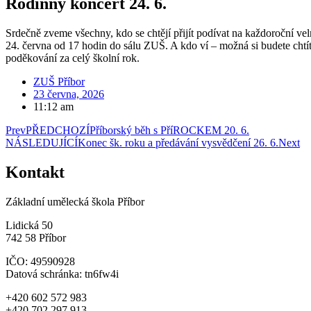
Rodinný koncert 24. 6.
Srdečně zveme všechny, kdo se chtějí přijít podívat na každoroční vel
24. června od 17 hodin do sálu ZUŠ. A kdo ví – možná si budete chtí
poděkování za celý školní rok.
ZUŠ Příbor
23 června, 2026
11:12 am
Prev
PŘEDCHOZÍ
Příborský běh s PříROCKEM 20. 6.
NÁSLEDUJÍCÍ
Konec šk. roku a předávání vysvědčení 26. 6.
Next
Kontakt
Základní umělecká škola Příbor
Lidická 50
742 58 Příbor
IČO: 49590928
Datová schránka: tn6fw4i
+420 602 572 983
+420 702 297 913