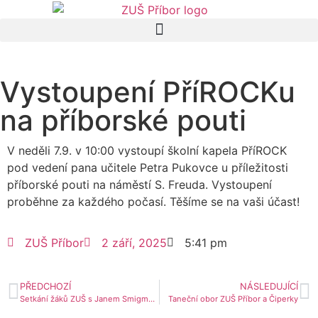
Vystoupení PříROCKu
na příborské pouti
V neděli 7.9. v 10:00 vystoupí školní kapela PříROCK
pod vedení pana učitele Petra Pukovce u příležitosti
příborské pouti na náměstí S. Freuda. Vystoupení
proběhne za každého počasí. Těšíme se na vaši účast!
ZUŠ Příbor
2 září, 2025
5:41 pm
PŘEDCHOZÍ
NÁSLEDUJÍCÍ
Setkání žáků ZUŠ s Janem Smigmatorem
Taneční obor ZUŠ Příbor a Čiperky