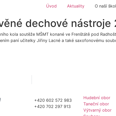
Úvod
Aktuality
O naší ško
věné dechové nástroje 2
resního kola soutěže MŠMT konané ve Frenštátě pod Radhošt
dením paní učitelky Jiřiny Lacné a také saxofonovému soubo
Hudební obor
+420 602 572 983
Taneční obor
+420 702 297 913
Výtvarný obor