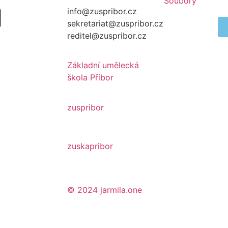
Soubory
info@zuspribor.cz
sekretariat@zuspribor.cz
reditel@zuspribor.cz
Základní umělecká
škola Příbor
zuspribor
zuskapribor
© 2024
jarmila.one