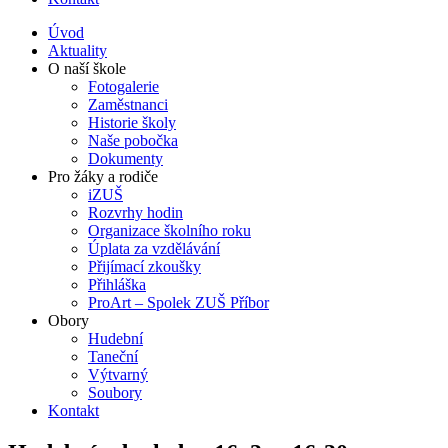
Úvod
Aktuality
O naší škole
Fotogalerie
Zaměstnanci
Historie školy
Naše pobočka
Dokumenty
Pro žáky a rodiče
iZUŠ
Rozvrhy hodin
Organizace školního roku
Úplata za vzdělávání
Přijímací zkoušky
Přihláška
ProArt – Spolek ZUŠ Příbor
Obory
Hudební
Taneční
Výtvarný
Soubory
Kontakt