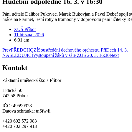
Hudební odpoledne 16. 3. v 16:30
Páni učitelé Dalibor Pukovec, Marek Bukovjan a Pavel Debef spojí sv
hráče na klarinet, lesní rohy a trombony v doprovodu paní učitelky 
ZUŠ Příbor
11 března, 2026
6:01 am
Prev
PŘEDCHOZÍ
Soustředění dechového orchestru PříDech 14. 3.
NÁSLEDUJÍCÍ
Vystoupení žáků v sále ZUŠ 20. 3. 16:30
Next
Kontakt
Základní umělecká škola Příbor
Lidická 50
742 58 Příbor
IČO: 49590928
Datová schránka: tn6fw4i
+420 602 572 983
+420 702 297 913