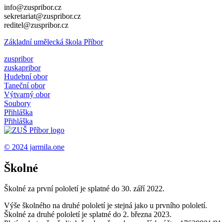
info@zuspribor.cz
sekretariat@zuspribor.cz
reditel@zuspribor.cz
Základní umělecká škola Příbor
zuspribor
zuskapribor
Hudební obor
Taneční obor
Výtvarný obor
Soubory
Přihláška
Přihláška
© 2024
jarmila.one
Školné
Školné za první pololetí je splatné do 30. září 2022.
Výše školného na druhé pololetí je stejná jako u prvního pololetí.
Školné za druhé pololetí je splatné do 2. března 2023.