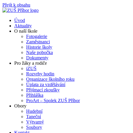
Přejít k obsahu
Úvod
Aktuality
O naší škole
Fotogalerie
Zaměstnanci
Historie školy
Naše pobočka
Dokumenty
Pro žáky a rodiče
iZUŠ
Rozvrhy hodin
Organizace školního roku
Úplata za vzdělávání
Přijímací zkoušky
Přihláška
ProArt – Spolek ZUŠ Příbor
Obory
Hudební
Taneční
Výtvarný
Soubory
Kontakt