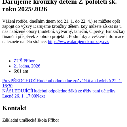
Darujeme kroužky dětem 2. pololetí šk.
roku 2025/2026
Vážení rodiče, dnešním dnem (od 21. 1. do 22. 4.) se můžete opět
zapojit do výzvy Darujeme kroužky dětem, kdy můžete získat na u
nás nabízené obory (hudební, výtvarný, taneční, Čiperky, Brnkačka)
finanční příspěvek z tohoto projektu. Podmínky a veškeré informace
naleznete na této stránce:
https://www.darujemekrouzky.cz/.
ZUŠ Příbor
21 ledna, 2026
6:01 am
Prev
PŘEDCHOZÍ
Hudební odpoledne zpěváčků a klavíristů 22. 1.
16:30
NÁSLEDUJÍCÍ
Hudební odpoledne žáků ze třídy paní učitelky
Lacné 26. 1. 17:00
Next
Kontakt
Základní umělecká škola Příbor