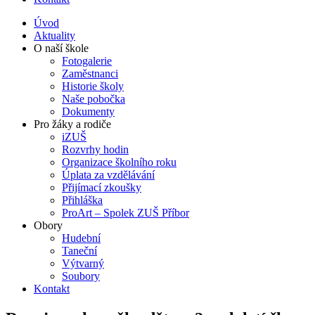
Úvod
Aktuality
O naší škole
Fotogalerie
Zaměstnanci
Historie školy
Naše pobočka
Dokumenty
Pro žáky a rodiče
iZUŠ
Rozvrhy hodin
Organizace školního roku
Úplata za vzdělávání
Přijímací zkoušky
Přihláška
ProArt – Spolek ZUŠ Příbor
Obory
Hudební
Taneční
Výtvarný
Soubory
Kontakt