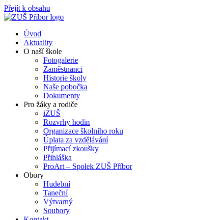
Přejít k obsahu
Úvod
Aktuality
O naší škole
Fotogalerie
Zaměstnanci
Historie školy
Naše pobočka
Dokumenty
Pro žáky a rodiče
iZUŠ
Rozvrhy hodin
Organizace školního roku
Úplata za vzdělávání
Přijímací zkoušky
Přihláška
ProArt – Spolek ZUŠ Příbor
Obory
Hudební
Taneční
Výtvarný
Soubory
Kontakt