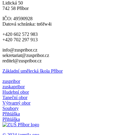
Lidická 50
742 58 Příbor
IČO: 49590928
Datová schránka: tn6fw4i
+420 602 572 983
+420 702 297 913
info@zuspribor.cz
sekretariat@zuspribor.cz
reditel@zuspribor.cz
Základní umělecká škola Příbor
zuspribor
zuskapribor
Hudební obor
Taneční obor
Výtvarný obor
Soubory
Přihláška
Přihláška
© 2024
jarmila.one