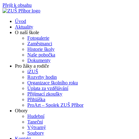
Přejít k obsahu
Úvod
Aktuality
O naší škole
Fotogalerie
Zaměstnanci
Historie školy
Naše pobočka
Dokumenty
Pro žáky a rodiče
iZUŠ
Rozvrhy hodin
Organizace školního roku
Úplata za vzdělávání
Přijímací zkoušky
Přihláška
ProArt – Spolek ZUŠ Příbor
Obory
Hudební
Taneční
Výtvarný
Soubory
Kontakt