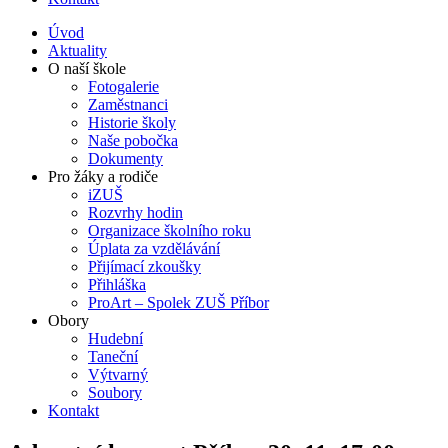
Úvod
Aktuality
O naší škole
Fotogalerie
Zaměstnanci
Historie školy
Naše pobočka
Dokumenty
Pro žáky a rodiče
iZUŠ
Rozvrhy hodin
Organizace školního roku
Úplata za vzdělávání
Přijímací zkoušky
Přihláška
ProArt – Spolek ZUŠ Příbor
Obory
Hudební
Taneční
Výtvarný
Soubory
Kontakt