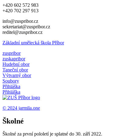
+420 602 572 983
+420 702 297 913
info@zuspribor.cz
sekretariat@zuspribor.cz
reditel@zuspribor.cz
Základní umělecká škola Příbor
zuspribor
zuskapribor
Hudební obor
Taneční obor
Výtvarný obor
Soubory
Přihláška
Přihláška
© 2024
jarmila.one
Školné
Školné za první pololetí je splatné do 30. září 2022.