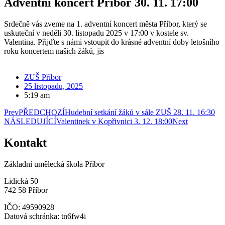
Adventní koncert Příbor 30. 11. 17:00
Srdečně vás zveme na 1. adventní koncert města Příbor, který se
uskuteční v neděli 30. listopadu 2025 v 17:00 v kostele sv.
Valentina. Přijďte s námi vstoupit do krásné adventní doby letošního
roku koncertem našich žáků, jis
ZUŠ Příbor
25 listopadu, 2025
5:19 am
Prev
PŘEDCHOZÍ
Hudební setkání žáků v sále ZUŠ 28. 11. 16:30
NÁSLEDUJÍCÍ
Valentinek v Kopřivnici 3. 12. 18:00
Next
Kontakt
Základní umělecká škola Příbor
Lidická 50
742 58 Příbor
IČO: 49590928
Datová schránka: tn6fw4i